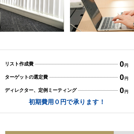
0
リスト作成費
円
0
ターゲットの選定費
円
0
ディレクター、定例ミーティング
円
初期費用０円で承ります！